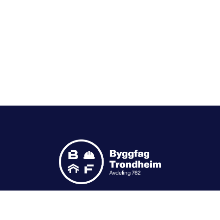
Folkets Hus Inngang C
Olav Tryggvasonsgate 5